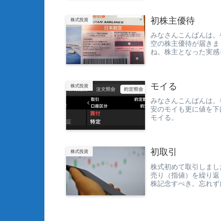
初株主優待
株式投資
みなさんこんばんは。
空の株主優待が届きま
ね。株主となった実感
す。
モイる
株式投資
みなさんこんばんは。
安のモイも更に値を下
モイる。
初取引
株式投資
株式初めて取引しまし
売り（指値）を繰り返
株記念すべき。忘れず