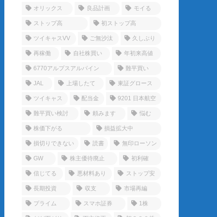
オリックス
良品計画
モイる
ストップ高
初ストップ高
ツイキャスVV
ご無沙汰
久しぶり
再稼働
自社株買い
年初来高値
6770アルプスアルパイン
難平買い
JAL
上場したて
東証グロース
ツイキャス
配当金
9201 日本航空
難平買い検討
頼みます
悩む
株価下がる
損益拡大中
損切りできない
読書
無印ローソン
GW
株主優待廃止
初利確
信じてる
悪材料あり
ストップ安
長期投資
収支
市場再編
プライム
スマホ証券
1株