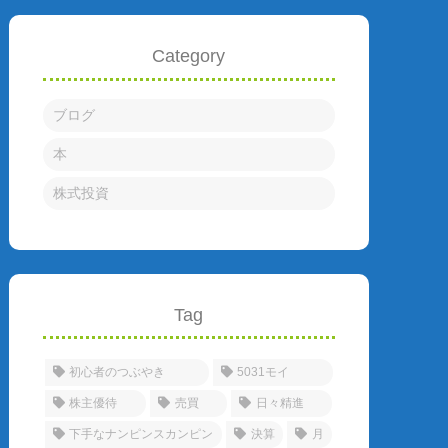
Category
ブログ
本
株式投資
Tag
初心者のつぶやき
5031モイ
株主優待
売買
日々精進
下手なナンピンスカンピン
決算
月