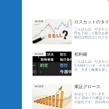
ロスカットのタ
株式投資
こんばんは。やまかぶ
円を下回って取引を終
明日は明日はとロスカ
ょうか？デイトレー...
初利確
株式投資
こんばんは。やまかぶ
た6464ツバキ・ナ
日、大きく株価を戻し
した。まあ次...
東証グロース
株式投資
おはようございます。
モイ 初めての東証グ
の会社です。2022年
したが、...