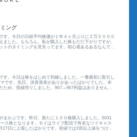
イミング
です。今日の日経平均株価が１年４ヶ月ぶりに２万５０００
えました。もちろん、私が購入した株もだだ下がりですが、
ットのタイミングを見失ってます。初心者あるあるなんでし
です。今日は株をはじめて利確しました。一番最初に取引し
カヤマです。先日、決算発表がありがあったばかりでした。本
たため、指値売りしました。967→967利益はありませんで
やまかぶです。昨日、新たに１００株購入しました。5031
ロース株となります。モイはライブ配信で有名なツイキャス
4月27日に上場したばかりです。初値では2倍以上値をつけま