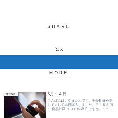
X
3月１４日
株式投資
こんばんは。やまかぶです。中長期株を探
してまして本日購入しました。７４５３ 東
１ 良品計画 １００株MUJIですね。１５１
５円で購入。IRから有価証券報告書や決算
短信なども見て決めました。上がっちゃっ