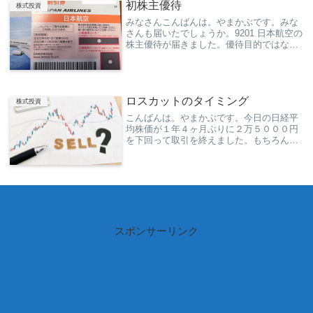
初株主優待
株式投資
みなさんこんばんは。やまかぶです。みな
さんも届いたでしょうか。9201 日本航空の
株主優待が届きました。優待目的ではない
ですが、もらえることは嬉しいですね。株
主となった実感を持てる気がします。少し
ずつ値をあげているJAL頼みます。
ロスカットのタイミング
株式投資
こんばんは。やまかぶです。今日の日経平
均株価が１年４ヶ月ぶりに２万５０００円
を下回って取引を終えました。もちろん、
私が購入した株もだだ下がりですが、明日
は明日はとロスカットのタイミングを見失
ってます。初心者あるあるなんでしょう
か？デイトレー...
スポンサーリンク