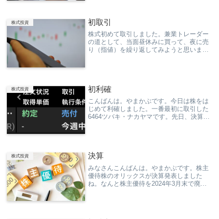
てください。
初取引
株式投資
株式初めて取引しました。兼業トレーダー
の道として、当面昼休みに買って、夜に売
り（指値）を繰り返してみようと思いま
す。６４６４ ツバキ・ナカヤマ １００株
記念すべき。忘れずに指値売り注文。ポチ
ッとな。
初利確
株式投資
こんばんは。やまかぶです。今日は株をは
じめて利確しました。一番最初に取引した
6464ツバキ・ナカヤマです。先日、決算発
表がありがあったばかりでした。本日、大
きく株価を戻したため、指値売りしまし
た。967→967利益はありませんでした。ま
あ次...
決算
株式投資
みなさんこんばんは。やまかぶです。株主
優待株のオリックスが決算発表しました
ね。なんと株主優待を2024年3月末で廃止
すると発表しました。優待への注目度は上
場企業の中でもトップクラスだったので残
念です。（まだ、一つももらっておりませ
ん。）今後...