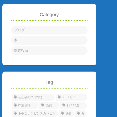
Category
ブログ
本
株式投資
Tag
初心者のつぶやき
5031モイ
株主優待
売買
日々精進
下手なナンピンスカンピン
決算
月