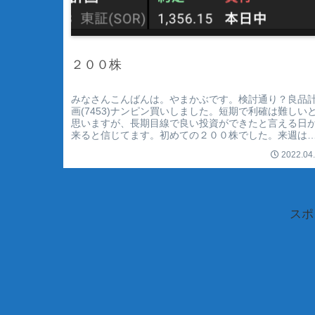
２００株
みなさんこんばんは。やまかぶです。検討通り？良品
画(7453)ナンピン買いしました。短期で利確は難しい
思いますが、長期目線で良い投資ができたと言える日
来ると信じてます。初めての２００株でした。来週は
の株か利確して、スイングも少しずつ...
2022.04
スポ