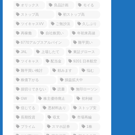
オリックス
良品計画
モイる
ストップ高
初ストップ高
ツイキャスVV
ご無沙汰
久しぶり
再稼働
自社株買い
年初来高値
6770アルプスアルパイン
難平買い
JAL
上場したて
東証グロース
ツイキャス
配当金
9201 日本航空
難平買い検討
頼みます
悩む
株価下がる
損益拡大中
損切りできない
読書
無印ローソン
GW
株主優待廃止
初利確
信じてる
悪材料あり
ストップ安
長期投資
収支
市場再編
プライム
スマホ証券
1株