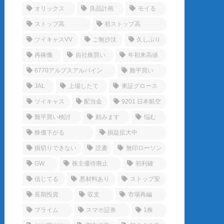
オリックス
良品計画
モイる
ストップ高
初ストップ高
ツイキャスVV
ご無沙汰
久しぶり
再稼働
自社株買い
年初来高値
6770アルプスアルパイン
難平買い
JAL
上場したて
東証グロース
ツイキャス
配当金
9201 日本航空
難平買い検討
頼みます
悩む
株価下がる
損益拡大中
損切りできない
読書
無印ローソン
GW
株主優待廃止
初利確
信じてる
悪材料あり
ストップ安
長期投資
収支
市場再編
プライム
スマホ証券
1株