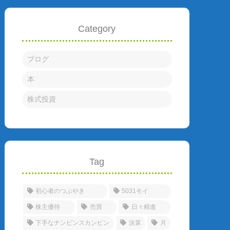
Category
ブログ
本
株式投資
Tag
初心者のつぶやき
5031モイ
株主優待
売買
日々精進
下手なナンピンスカンピン
決算
月